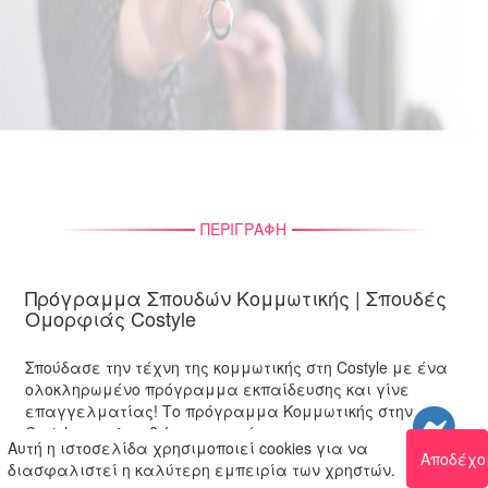
ΠΕΡΙΓΡΑΦΗ
Πρόγραμμα Σπουδών Κομμωτικής | Σπουδές
Ομορφιάς Costyle
Σπούδασε την τέχνη της κομμωτικής στη Costyle με ένα
ολοκληρωμένο πρόγραμμα εκπαίδευσης και γίνε
επαγγελματίας! Το πρόγραμμα Κομμωτικής στην
Costyle περιλαμβάνει τις γνώσεις και την πρακτική
Αυτή η ιστοσελίδα χρησιμοποιεί cookies για να
εξάσκηση που έχει ανάγκη ένα σύγχρονο κομμωτήριο
Αποδέχο
διασφαλιστεί η καλύτερη εμπειρία των χρηστών.
και οι σπουδαστές έχουν την ευκαιρία για μία