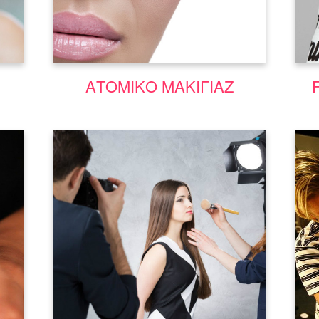
Μάθε περισσότερα
ΑΤΟΜΙΚΟ ΜΑΚΙΓΙΑΖ
ια
Σεμινάριο Μακιγιάζ Φωτογραφίας |
Σεμινάρια Αισθητικής Costyle