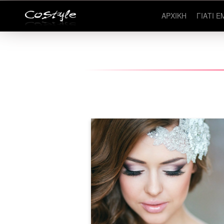
ΑΡΧΙΚΗ
ΓΙΑΤΙ Ε
Σεμινάριο Νυφικό Μακιγιάζ |
Σεμινάρια Αισθητικής Costyle