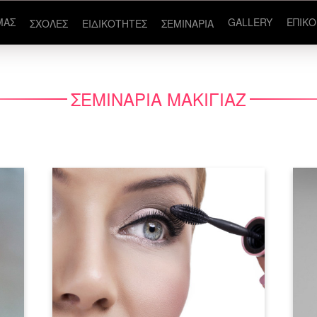
ΜΑΣ
GALLERY
ΕΠΙΚΟ
ΣΧΟΛΕΣ
ΕΙΔΙΚΟΤΗΤΕΣ
ΣΕΜΙΝΑΡΙΑ
ΣΕΜΙΝΑΡΙΑ ΜΑΚΙΓΙΑΖ
Σεμινάριο Ατομικό Μακιγιάζ |
Σεμινάρια Αισθητικής Costyle