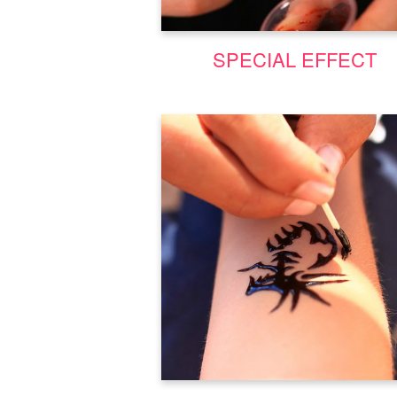
Μάθε περισσότερα
SPECIAL EFFECT
Σεμινάριο Henna Tatoo | Σεμινάρ
Αισθητικής Costyle
Μάθε περισσότερα