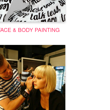
Μάθε περισσότερα
FACE & BODY PAINTING
Σεμινάριο Μακιγιάζ TV-
Κινηματογράφου | Σεμινάρια
Αισθητικής Costyle