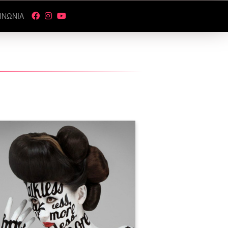
ΙΝΩΝΙΑ
Σεμινάριο Face & Body Painting |
Σεμινάρια Αισθητικής Costyle