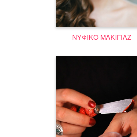
Μάθε περισσότερα
ΝΥΦΙΚΟ ΜΑΚΙΓΙΑΖ
Σεμινάριο Special Effect | Σεμινάρ
Αισθητικής Costyle