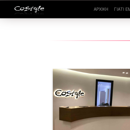
ΑΡΧΙΚΗ
ΓΙΑΤΙ Ε
Σπούδασε την κομμωτική τέχνη στ
Costyle με ένα ολοκληρωμένο
πρόγραμμα εκπαίδευσης και γίν
επαγγελματίας.