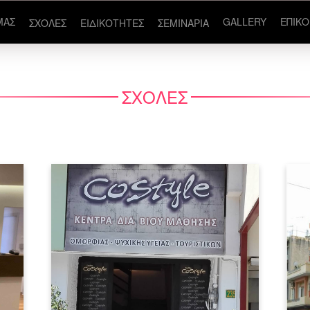
ΜΑΣ
GALLERY
ΕΠΙΚΟ
ΣΧΟΛΕΣ
ΕΙΔΙΚΟΤΗΤΕΣ
ΣΕΜΙΝΑΡΙΑ
ΣΧΟΛΕΣ
ην
Γίνε επαγγελματίας στην αισθητική
σ
νυχιών με έναο ολοκληρωμένο
ε
κ
πρόγραμμα εκπαίδευσης.