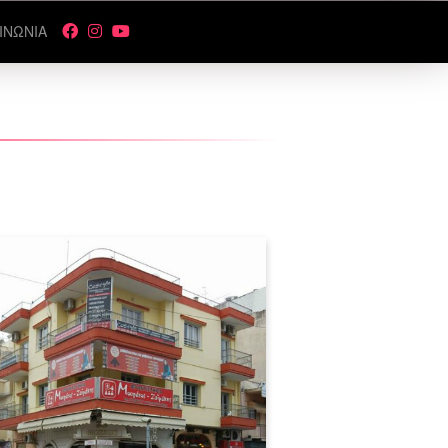
ΙΝΩΝΙΑ
Εξασφάλισε το μέλλον σου
πουδάζοντας μακιγιάζ στην Costyle
αι γίνε έτοιμος επαγγελματίας σε
τέσσερις μόνο μήνες.